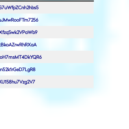
WvG7uWfpZCnh2hbs5
wjguJMwRooFTm7256
msrXfzqSwk2VPaWb9
c7tBkoAZrwRhRXaA
/TwuoH7msMT4DkYQR6
Ven52k1rGeD7LgR8
ZzKU158hu7Vzg2V7